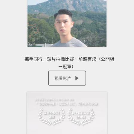
「攜手同行」短片拍攝比賽－前路有您（公開組
－冠軍）
觀看影片