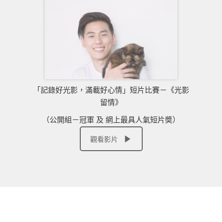
「記錄好光影，滿載好心情」短片比賽－《光影
留情》
（公開組－冠軍 及 網上最具人氣短片奬）
觀看影片