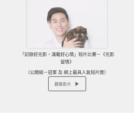
「記錄好光影，滿載好心情」短片比賽－《光影
留情》
（公開組－冠軍 及 網上最具人氣短片奬）
觀看影片