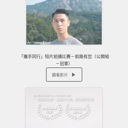
「攜手同行」短片拍攝比賽－前路有您（公開組
－冠軍）
觀看影片