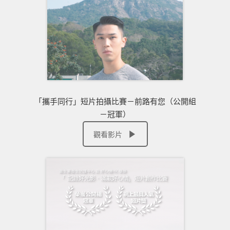
「攜手同行」短片拍攝比賽－前路有您（公開組
－冠軍）
觀看影片