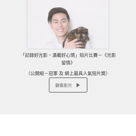
「記錄好光影，滿載好心情」短片比賽－《光影
留情》
（公開組－冠軍 及 網上最具人氣短片奬）
觀看影片