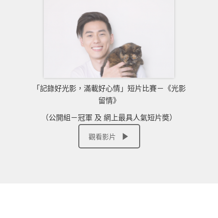
「記錄好光影，滿載好心情」短片比賽－《光影
留情》
（公開組－冠軍 及 網上最具人氣短片奬）
觀看影片