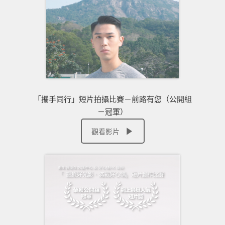
「攜手同行」短片拍攝比賽－前路有您（公開組
－冠軍）
觀看影片