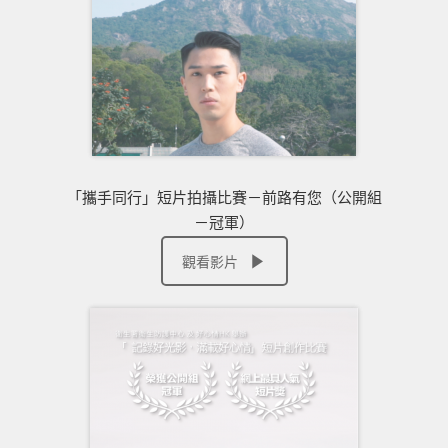
「攜手同行」短片拍攝比賽－前路有您（公開組
－冠軍）
觀看影片