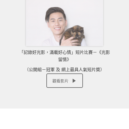
「記錄好光影，滿載好心情」短片比賽－《光影
留情》
（公開組－冠軍 及 網上最具人氣短片奬）
觀看影片