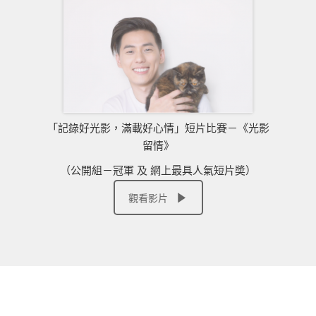
「記錄好光影，滿載好心情」短片比賽－《光影
留情》
（公開組－冠軍 及 網上最具人氣短片奬）
觀看影片