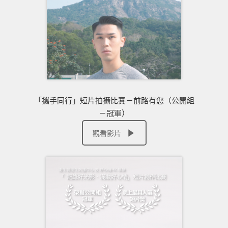
「攜手同行」短片拍攝比賽－前路有您（公開組
－冠軍）
觀看影片