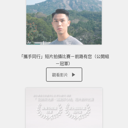
「攜手同行」短片拍攝比賽－前路有您（公開組
－冠軍）
觀看影片