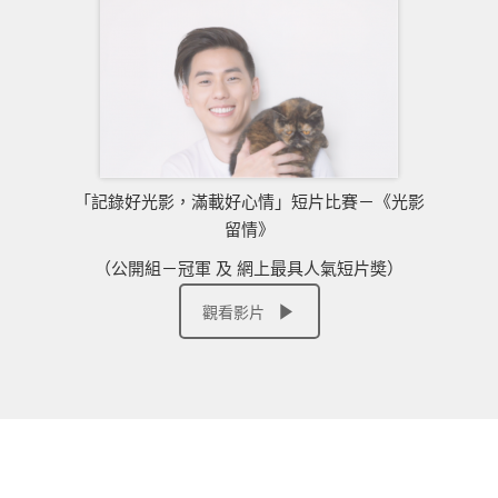
「記錄好光影，滿載好心情」短片比賽－《光影
留情》
（公開組－冠軍 及 網上最具人氣短片奬）
觀看影片