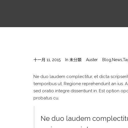
十一月 11, 2015
In
未分類
Auster
Blog
,
News
,
Ta
Ne duo laudem complectitur, et dicta scripseri
temporibus ut. Regione reprehendunt an ius. At 
sed oratio integre dissentiunt in. Est option opo
probatus cu.
Ne duo laudem complectitur, 