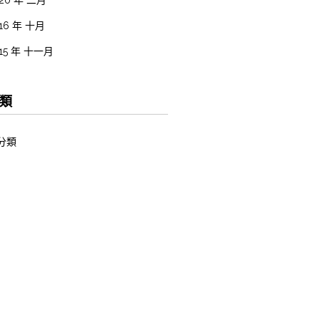
20 年 二月
16 年 十月
15 年 十一月
類
分類
它
入
閱網站內容的資訊提供
閱留言的資訊提供
ordPress 香港中文版