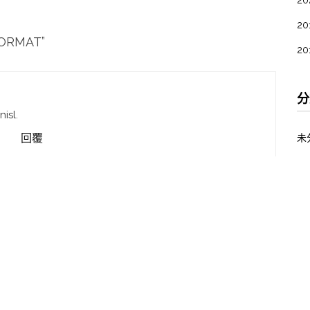
20
20
FORMAT
”
20
分
nisl.
回覆
未
其
登
訂
訂
W