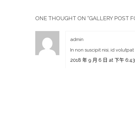
ONE THOUGHT ON “
GALLERY POST 
admin
In non suscipit nisi, id volutpat 
2018 年 9 月 6 日 at 下午 6:43
發表回覆
你的電郵地址並不會被公開。
必要欄位標記為
*
評論