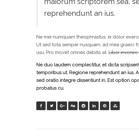
maiorum scriptorem sea, se
reprehendunt an ius.
Ne mei numquam theophrastus, ei dolor exer
Ut sed tota semper nusquam, ad mea graeci fo
usu. Pro movet omnes debitis at.
Liber invenire
Ne duo laudem complectitur, et dicta scripseri
temporibus ut. Regione reprehendunt an ius. At 
sed oratio integre dissentiunt in. Est option opo
probatus cu.