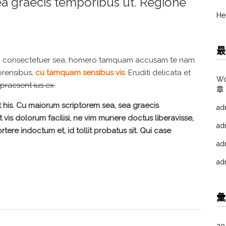
a graecis temporibus ut. Regione
He
最
ci consectetuer sea, homero tamquam accusam te nam.
rensibus,
cu tamquam sensibus vis
. Eruditi delicata et
W
 praesent ius ex.
章
t his. Cu maiorum scriptorem sea, sea graecis
ad
vis dolorum facilisi, ne vim munere doctus liberavisse,
ad
rtere indoctum et, id tollit probatus sit. Qui case
ad
ad
彙