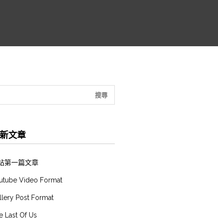
新文章
站第一篇文章
utube Video Format
llery Post Format
e Last Of Us