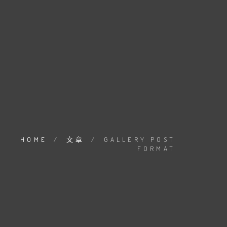
HOME
/
文章
/
GALLERY POST
FORMAT