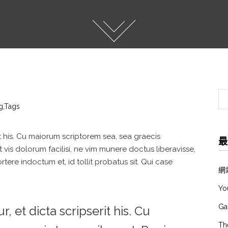
g
,
Tags
t his. Cu maiorum scriptorem sea, sea graecis
最
vis dolorum facilisi, ne vim munere doctus liberavisse,
rtere indoctum et, id tollit probatus sit. Qui case
網
Yo
Ga
et dicta scripserit his. Cu
Th